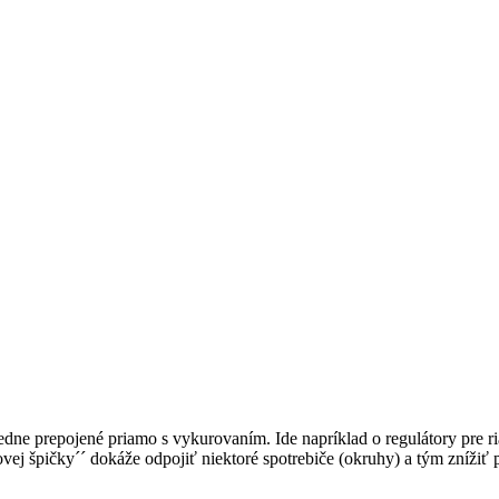
tredne prepojené priamo s vykurovaním. Ide napríklad o regulátory pre 
vej špičky´´ dokáže odpojiť niektoré spotrebiče (okruhy) a tým znížiť 