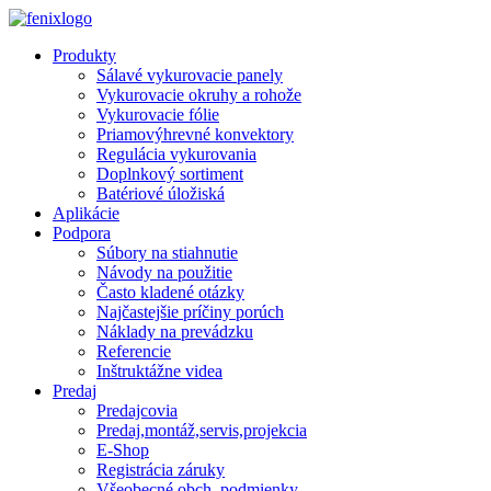
Skip to main content
Produkty
Sálavé vykurovacie panely
Vykurovacie okruhy a rohože
Vykurovacie fólie
Priamovýhrevné konvektory
Regulácia vykurovania
Doplnkový sortiment
Batériové úložiská
Aplikácie
Podpora
Súbory na stiahnutie
Návody na použitie
Často kladené otázky
Najčastejšie príčiny porúch
Náklady na prevádzku
Referencie
Inštruktážne videa
Predaj
Predajcovia
Predaj,montáž,servis,projekcia
E-Shop
Registrácia záruky
Všeobecné obch. podmienky