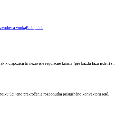
 zvodov a vonkajších plôch
k dispozícii tri nezávislé regulačné kanály (pre každú fázu jeden) s
ndikujúci jeho prekročenie rozopnutím príslušného konvektoru relé.