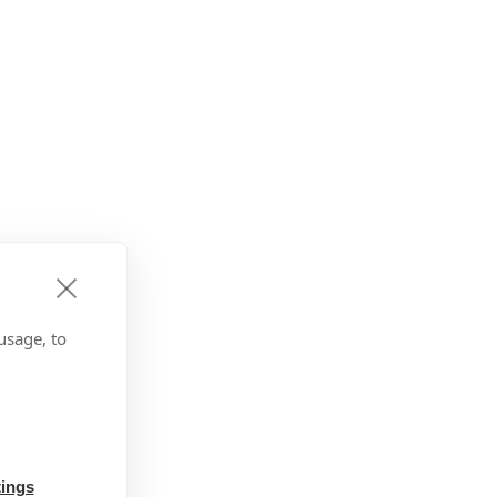
usage, to
tings