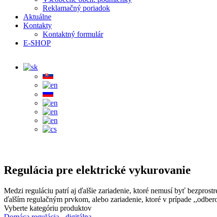
Reklamačný poriadok
Aktuálne
Kontakty
Kontaktný formulár
E-SHOP
Regulácia pre elektrické vykurovanie
Medzi reguláciu patrí aj ďalšie zariadenie, ktoré nemusí byť bezpros
ďalším regulačným prvkom, alebo zariadenie, ktoré v prípade ,,odbero
Vyberte kategóriu produktov
Domáca regulácia - digitálna