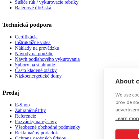
Sušiče rúk / vykurovacie rebríky
Batériové úložiská
Technická podpora
Certifikácia
Inštruktážne videa
Náklady na prevádzku
Návody na použitie
Návrh podlahového vykurovania
Súbory na stiahnutie
Často kladené otázky
Nízkoenergetické domy
About c
Predaj
We use coo
provide so
E-Shop
advertisem
Zahraničné trhy
Referencie
Learn mor
Pozvánky na výstavy
Všeobecné obchodné podmienky
Reklamačný poriadok
Ochrana osobných údajov