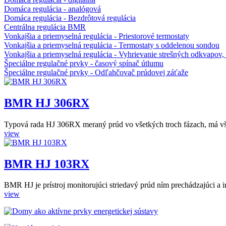
Domáca regulácia - analógová
Domáca regulácia - Bezdrôtová regulácia
Centrálna regulácia BMR
Vonkajšia a priemyselná regulácia - Priestorové termostaty
Vonkajšia a priemyselná regulácia - Termostaty s oddelenou sondou
Vonkajšia a priemyselná regulácia - Vyhrievanie strešných odkvapov,
Špeciálne regulačné prvky - časový spínač útlumu
Špeciálne regulačné prvky - Odľahčovač prúdovej záťaže
BMR HJ 306RX
Typová rada HJ 306RX meraný prúd vo všetkých troch fázach, má však 
view
BMR HJ 103RX
BMR HJ je prístroj monitorujúci striedavý prúd ním prechádzajúci a i
view