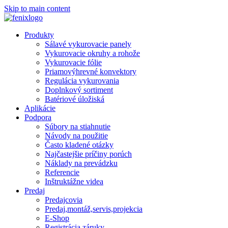
Skip to main content
Produkty
Sálavé vykurovacie panely
Vykurovacie okruhy a rohože
Vykurovacie fólie
Priamovýhrevné konvektory
Regulácia vykurovania
Doplnkový sortiment
Batériové úložiská
Aplikácie
Podpora
Súbory na stiahnutie
Návody na použitie
Často kladené otázky
Najčastejšie príčiny porúch
Náklady na prevádzku
Referencie
Inštruktážne videa
Predaj
Predajcovia
Predaj,montáž,servis,projekcia
E-Shop
Registrácia záruky