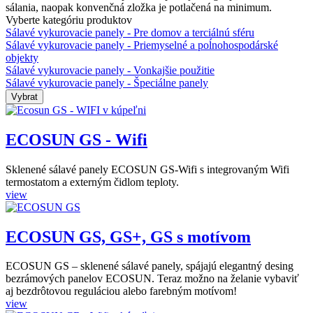
sálania, naopak konvenčná zložka je potlačená na minimum.
Vyberte kategóriu produktov
Sálavé vykurovacie panely - Pre domov a terciálnú sféru
Sálavé vykurovacie panely - Priemyselné a poĺnohospodárské
objekty
Sálavé vykurovacie panely - Vonkajšie použitie
Sálavé vykurovacie panely - Špeciálne panely
ECOSUN GS - Wifi
Sklenené sálavé panely ECOSUN GS-Wifi s integrovaným Wifi
termostatom a externým čidlom teploty.
view
ECOSUN GS, GS+, GS s motívom
ECOSUN GS – sklenené sálavé panely, spájajú elegantný desing
bezrámových panelov ECOSUN. Teraz možno na želanie vybaviť
aj bezdrôtovou reguláciou alebo farebným motívom!
view