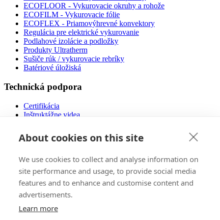
ECOFLOOR - Vykurovacie okruhy a rohože
ECOFILM - Vykurovacie fólie
ECOFLEX - Priamovýhrevné konvektory
Regulácia pre elektrické vykurovanie
Podlahové izolácie a podložky
Produkty Ultratherm
Sušiče rúk / vykurovacie rebríky
Batériové úložiská
Technická podpora
Certifikácia
Inštruktážne videa
Náklady na prevádzku
Návody na použitie
About cookies on this site
Návrh podlahového vykurovania
Súbory na stiahnutie
We use cookies to collect and analyse information on
Často kladené otázky
Nízkoenergetické domy
site performance and usage, to provide social media
features and to enhance and customise content and
Predaj
advertisements.
E-Shop
Learn more
Zahraničné trhy