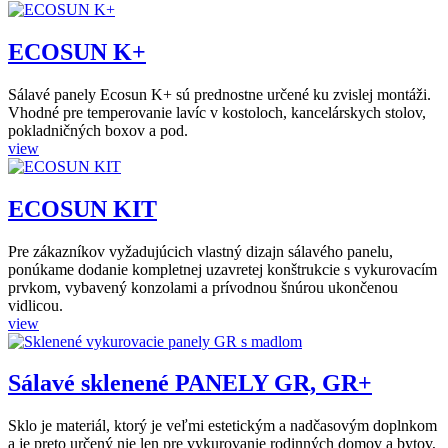
ECOSUN K+
Sálavé panely Ecosun K+ sú prednostne určené ku zvislej montáži.
Vhodné pre temperovanie lavíc v kostoloch, kancelárskych stolov,
pokladničných boxov a pod.
view
ECOSUN KIT
Pre zákazníkov vyžadujúcich vlastný dizajn sálavého panelu,
ponúkame dodanie kompletnej uzavretej konštrukcie s vykurovacím
prvkom, vybavený konzolami a prívodnou šnúrou ukončenou
vidlicou.
view
Sálavé sklenené PANELY GR, GR+
Sklo je materiál, ktorý je veľmi estetickým a nadčasovým doplnkom
a je preto určený nie len pre vykurovanie rodinných domov a bytov,