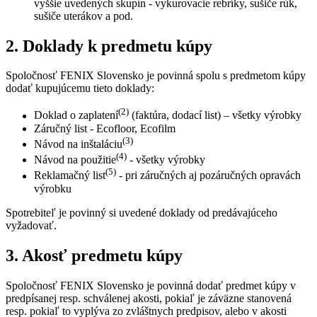
vyššie uvedených skupín - vykurovacie rebríky, sušiče rúk,
sušiče uterákov a pod.
2. Doklady k predmetu kúpy
Spoločnosť FENIX Slovensko je povinná spolu s predmetom kúpy
dodať kupujúcemu tieto doklady:
(2)
Doklad o zaplatení
(faktúra, dodací list) – všetky výrobky
Záručný list - Ecofloor, Ecofilm
(3)
Návod na inštaláciu
(4)
Návod na použitie
- všetky výrobky
(5)
Reklamačný list
- pri záručných aj pozáručných opravách
výrobku
Spotrebiteľ je povinný si uvedené doklady od predávajúceho
vyžadovať.
3. Akosť predmetu kúpy
Spoločnosť FENIX Slovensko je povinná dodať predmet kúpy v
predpísanej resp. schválenej akosti, pokiaľ je záväzne stanovená
resp. pokiaľ to vyplýva zo zvláštnych predpisov, alebo v akosti