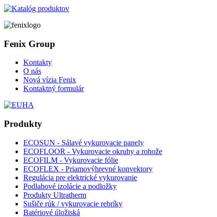
Fenix Group
Kontakty
O nás
Nová vízia Fenix
Kontaktný formulár
Produkty
ECOSUN - Sálavé vykurovacie panely
ECOFLOOR - Vykurovacie okruhy a rohože
ECOFILM - Vykurovacie fólie
ECOFLEX - Priamovýhrevné konvektory
Regulácia pre elektrické vykurovanie
Podlahové izolácie a podložky
Produkty Ultratherm
Sušiče rúk / vykurovacie rebríky
Batériové úložiská