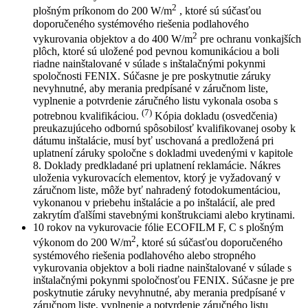
2
plošným príkonom do 200 W/m
, ktoré sú súčasťou
doporučeného systémového riešenia podlahového
2
vykurovania objektov a do 400 W/m
pre ochranu vonkajších
plôch, ktoré sú uložené pod pevnou komunikáciou a boli
riadne nainštalované v súlade s inštalačnými pokynmi
spoločnosti FENIX. Súčasne je pre poskytnutie záruky
nevyhnutné, aby merania predpísané v záručnom liste,
vyplnenie a potvrdenie záručného listu vykonala osoba s
(7)
potrebnou kvalifikáciou.
Kópia dokladu (osvedčenia)
preukazujúceho odbornú spôsobilosť kvalifikovanej osoby k
dátumu inštalácie, musí byť uschovaná a predložená pri
uplatnení záruky spoločne s dokladmi uvedenými v kapitole
8. Doklady predkladané pri uplatnení reklamácie. Nákres
uloženia vykurovacích elementov, ktorý je vyžadovaný v
záručnom liste, môže byť nahradený fotodokumentáciou,
vykonanou v priebehu inštalácie a po inštalácií, ale pred
zakrytím ďalšími stavebnými konštrukciami alebo krytinami.
10 rokov na vykurovacie fólie ECOFILM F, C s plošným
2
výkonom do 200 W/m
, ktoré sú súčasťou doporučeného
systémového riešenia podlahového alebo stropného
vykurovania objektov a boli riadne nainštalované v súlade s
inštalačnými pokynmi spoločnosťou FENIX. Súčasne je pre
poskytnutie záruky nevyhnutné, aby merania predpísané v
záručnom liste, vyplnenie a potvrdenie záručného listu