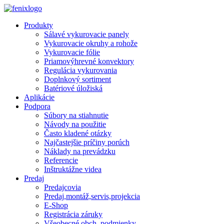
Skip to main content
Produkty
Sálavé vykurovacie panely
Vykurovacie okruhy a rohože
Vykurovacie fólie
Priamovýhrevné konvektory
Regulácia vykurovania
Doplnkový sortiment
Batériové úložiská
Aplikácie
Podpora
Súbory na stiahnutie
Návody na použitie
Často kladené otázky
Najčastejšie príčiny porúch
Náklady na prevádzku
Referencie
Inštruktážne videa
Predaj
Predajcovia
Predaj,montáž,servis,projekcia
E-Shop
Registrácia záruky
Všeobecné obch. podmienky