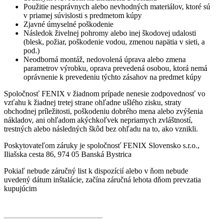
Použitie nesprávnych alebo nevhodných materiálov, ktoré sú
v priamej súvislosti s predmetom kúpy
Zjavné úmyselné poškodenie
Následok živelnej pohromy alebo inej škodovej udalosti
(blesk, požiar, poškodenie vodou, zmenou napätia v sieti, a
pod.)
Neodborná montáž, nedovolená úprava alebo zmena
parametrov výrobku, oprava prevedená osobou, ktorá nemá
oprávnenie k prevedeniu týchto zásahov na predmet kúpy
Spoločnosť FENIX v žiadnom prípade nenesie zodpovednosť vo
vzťahu k žiadnej tretej strane ohľadne ušlého zisku, straty
obchodnej príležitosti, poškodeniu dobrého mena alebo zvýšenia
nákladov, ani ohľadom akýchkoľvek nepriamych zvláštností,
trestných alebo následných škôd bez ohľadu na to, ako vznikli.
Poskytovateľom záruky je spoločnosť FENIX Slovensko s.r.o.,
Iliašska cesta 86, 974 05 Banská Bystrica
Pokiaľ nebude záručný list k dispozícií alebo v ňom nebude
uvedený dátum inštalácie, začína záručná lehota dňom prevzatia
kupujúcim