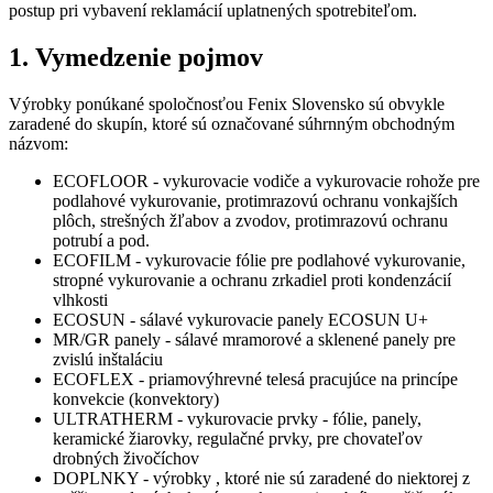
postup pri vybavení reklamácií uplatnených spotrebiteľom.
1. Vymedzenie pojmov
Výrobky ponúkané spoločnosťou Fenix Slovensko sú obvykle
zaradené do skupín, ktoré sú označované súhrnným obchodným
názvom:
ECOFLOOR - vykurovacie vodiče a vykurovacie rohože pre
podlahové vykurovanie, protimrazovú ochranu vonkajších
plôch, strešných žľabov a zvodov, protimrazovú ochranu
potrubí a pod.
ECOFILM - vykurovacie fólie pre podlahové vykurovanie,
stropné vykurovanie a ochranu zrkadiel proti kondenzácií
vlhkosti
ECOSUN - sálavé vykurovacie panely ECOSUN U+
MR/GR panely - sálavé mramorové a sklenené panely pre
zvislú inštaláciu
ECOFLEX - priamovýhrevné telesá pracujúce na princípe
konvekcie (konvektory)
ULTRATHERM - vykurovacie prvky - fólie, panely,
keramické žiarovky, regulačné prvky, pre chovateľov
drobných živočíchov
DOPLNKY - výrobky , ktoré nie sú zaradené do niektorej z