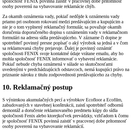
spoločnosť FENIX povinná zaistiť v pracovnej dobe prítomnosť
osoby poverenú na vybavovanie reklamácie chýb.
Za okamih oznámenia vady, pokiaľ nedôjde k oznámeniu vady
priamo pri osobnom rokovaní medzi predávajúcim a kupujúcim a
nie je o tom vyplnený reklamačný formulár, sa považuje okamih
doručenia doporučeného dopisu s oznámením vady v reklamačnom
formulári na adresu sídla predávajúceho. V zázname či dopise je
spotrebiteľ povinný presne popísať o aký výrobok sa jedná a v čom
sa reklamovaná chyby prejavuje. Ďalej je povinný oznámiť
spoločnosti FENIX svoje kontaktné údaje vrátane emailu, aby ho
mohla spoločnosť FENIX informovať o vybavení reklamácie.
Pokiaľ nebude chyba oznámená v súlade so skutočnosťami
uvedenými v predchádzajúcich odstavcoch, nemá kupujúci právo na
priznanie nároku z titulu zodpovednosti predávajúceho za chyby.
10. Reklamačný postup
S výnimkou akumulačných pecí a výrobkov Ecofloor a Ecofilm,
zabudovaných v stavebnej konštrukcii, zaistí spotrebiteľ odbornú
demontáž a doručenie reklamovaného predmetu kúpy do sídla
spoločnosti Fenix alebo ktorejkoľvek prevádzky, vzhľadom k čomu
je spoločnosť FENIX povinná zaistiť v pracovnej dobe prítomnosť
osoby poverenú na vybavovanie reklamácií.