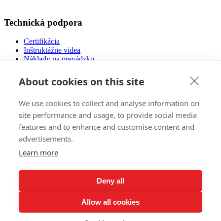
Technická podpora
Certifikácia
Inštruktážne videa
Náklady na prevádzku
Návody na použitie
Návrh podlahového vykurovania
About cookies on this site
Súbory na stiahnutie
Často kladené otázky
We use cookies to collect and analyse information on
Nízkoenergetické domy
site performance and usage, to provide social media
features and to enhance and customise content and
Predaj
advertisements.
E-Shop
Learn more
Zahraničné trhy
Referencie
Pozvánky na výstavy
Deny all
Všeobecné obchodné podmienky
Reklamačný poriadok
Allow all cookies
Ochrana osobných údajov
Registrácia doživotnej záruky
Prihlásenie k odberu newsletteru