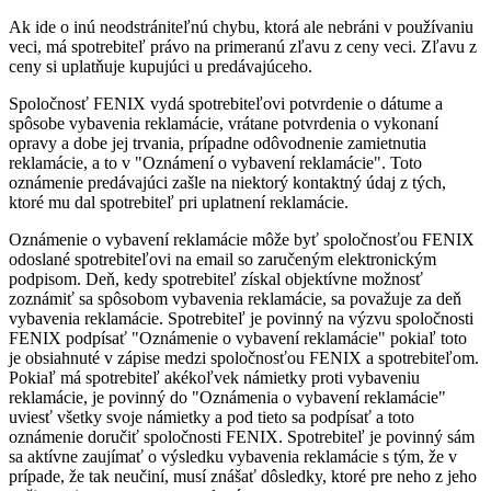
Ak ide o inú neodstrániteľnú chybu, ktorá ale nebráni v používaniu
veci, má spotrebiteľ právo na primeranú zľavu z ceny veci. Zľavu z
ceny si uplatňuje kupujúci u predávajúceho.
Spoločnosť FENIX vydá spotrebiteľovi potvrdenie o dátume a
spôsobe vybavenia reklamácie, vrátane potvrdenia o vykonaní
opravy a dobe jej trvania, prípadne odôvodnenie zamietnutia
reklamácie, a to v "Oznámení o vybavení reklamácie". Toto
oznámenie predávajúci zašle na niektorý kontaktný údaj z tých,
ktoré mu dal spotrebiteľ pri uplatnení reklamácie.
Oznámenie o vybavení reklamácie môže byť spoločnosťou FENIX
odoslané spotrebiteľovi na email so zaručeným elektronickým
podpisom. Deň, kedy spotrebiteľ získal objektívne možnosť
zoznámiť sa spôsobom vybavenia reklamácie, sa považuje za deň
vybavenia reklamácie. Spotrebiteľ je povinný na výzvu spoločnosti
FENIX podpísať "Oznámenie o vybavení reklamácie" pokiaľ toto
je obsiahnuté v zápise medzi spoločnosťou FENIX a spotrebiteľom.
Pokiaľ má spotrebiteľ akékoľvek námietky proti vybaveniu
reklamácie, je povinný do "Oznámenia o vybavení reklamácie"
uviesť všetky svoje námietky a pod tieto sa podpísať a toto
oznámenie doručiť spoločnosti FENIX. Spotrebiteľ je povinný sám
sa aktívne zaujímať o výsledku vybavenia reklamácie s tým, že v
prípade, že tak neučiní, musí znášať dôsledky, ktoré pre neho z jeho