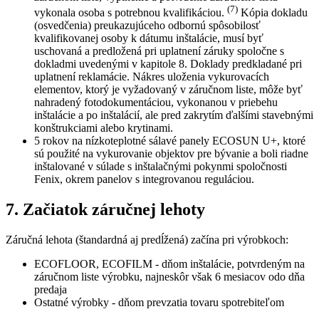
(7)
vykonala osoba s potrebnou kvalifikáciou.
Kópia dokladu
(osvedčenia) preukazujúceho odbornú spôsobilosť
kvalifikovanej osoby k dátumu inštalácie, musí byť
uschovaná a predložená pri uplatnení záruky spoločne s
dokladmi uvedenými v kapitole 8. Doklady predkladané pri
uplatnení reklamácie. Nákres uloženia vykurovacích
elementov, ktorý je vyžadovaný v záručnom liste, môže byť
nahradený fotodokumentáciou, vykonanou v priebehu
inštalácie a po inštalácií, ale pred zakrytím ďalšími stavebnými
konštrukciami alebo krytinami.
5 rokov na nízkoteplotné sálavé panely ECOSUN U+, ktoré
sú použité na vykurovanie objektov pre bývanie a boli riadne
inštalované v súlade s inštalačnými pokynmi spoločnosti
Fenix, okrem panelov s integrovanou reguláciou.
7. Začiatok záručnej lehoty
Záručná lehota (štandardná aj predĺžená) začína pri výrobkoch:
ECOFLOOR, ECOFILM - dňom inštalácie, potvrdeným na
záručnom liste výrobku, najneskôr však 6 mesiacov odo dňa
predaja
Ostatné výrobky - dňom prevzatia tovaru spotrebiteľom