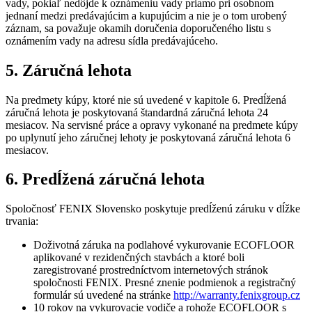
vady, pokiaľ nedôjde k oznámeniu vady priamo pri osobnom
jednaní medzi predávajúcim a kupujúcim a nie je o tom urobený
záznam, sa považuje okamih doručenia doporučeného listu s
oznámením vady na adresu sídla predávajúceho.
5. Záručná lehota
Na predmety kúpy, ktoré nie sú uvedené v kapitole 6. Predĺžená
záručná lehota je poskytovaná štandardná záručná lehota 24
mesiacov. Na servisné práce a opravy vykonané na predmete kúpy
po uplynutí jeho záručnej lehoty je poskytovaná záručná lehota 6
mesiacov.
6. Predĺžená záručná lehota
Spoločnosť FENIX Slovensko poskytuje predĺženú záruku v dĺžke
trvania:
Doživotná záruka na podlahové vykurovanie ECOFLOOR
aplikované v rezidenčných stavbách a ktoré boli
zaregistrované prostredníctvom internetových stránok
spoločnosti FENIX. Presné znenie podmienok a registračný
formulár sú uvedené na stránke
http://warranty.fenixgroup.cz
10 rokov na vykurovacie vodiče a rohože ECOFLOOR s