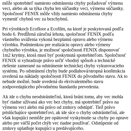
môže spotrebiteľ namiesto odstránenia chyby požadovať výmenu
veci, alebo ak sa týka chyba len súčiastky veci, výmenu súčiastky.
Spoločnosť FENIX môže vždy namiesto odstránenia chyby
vymeniť chybnú vec za bezchybnú.
Pri výrobkoch Ecofloor a Ecofilm, na ktoré je poskytovaná podľa
bodu 6. Predĺžená záručná lehota, spoločnosť FENIX podľa
vlastného uváženia vykoná bezplatnú opravu alebo výmenu
výrobku. Podmienkou pre realizáciu opravy alebo výmeny
chybného výrobku, je možnosť spoločnosti FENIX disponovať
1m2 krytiny, ktorá musí byť poskytnutá spotrebiteľom. Spoločnosť
FENIX si vyhradzuje právo určiť vhodný spôsob a technické
riešenie zamerané na odstránenie technickej chyby vykurovacieho
systému. Po odstránení chyby bude podlahová/stropná konštrukcia
uvedená na náklady spoločnosti FENIX do pôvodného stavu. Ak to
nebude možné, bude uvedená do ekvivalentného stavu
zodpovedajúceho pôvodnému štandardu prevedenia.
Ak ide o chybu neodstrániteľnú, ktorá bráni tomu, aby vec mohla
byť riadne užívaná ako vec bez chyby, má spotrebiteľ právo na
výmenu veci alebo má právo od zmluvy odstúpiť. Tiež právo
prislúchajúce spotrebiteľovi, ak ide síce o chyby odstrániteľnú, ale
však kupujúci nemôže pre opätovné vyskytnutie sa chyby po oprave
alebo pre väčší počet chýb vec riadne používať. Odstúpenie od
zmluvy uplatňuje kupujúci u predávajúceho.