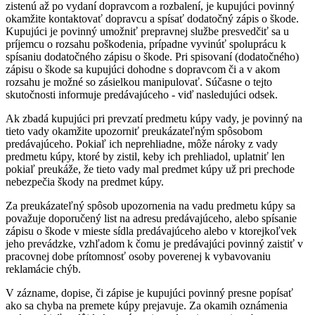
zistenú až po vydaní dopravcom a rozbalení, je kupujúci povinný
okamžite kontaktovať dopravcu a spísať dodatočný zápis o škode.
Kupujúci je povinný umožniť prepravnej službe presvedčiť sa u
príjemcu o rozsahu poškodenia, prípadne vyvinúť spoluprácu k
spísaniu dodatočného zápisu o škode. Pri spisovaní (dodatočného)
zápisu o škode sa kupujúci dohodne s dopravcom či a v akom
rozsahu je možné so zásielkou manipulovať. Súčasne o tejto
skutočnosti informuje predávajúceho - viď nasledujúci odsek.
Ak zbadá kupujúci pri prevzatí predmetu kúpy vady, je povinný na
tieto vady okamžite upozorniť preukázateľným spôsobom
predávajúceho. Pokiaľ ich neprehliadne, môže nároky z vady
predmetu kúpy, ktoré by zistil, keby ich prehliadol, uplatniť len
pokiaľ preukáže, že tieto vady mal predmet kúpy už pri prechode
nebezpečia škody na predmet kúpy.
Za preukázateľný spôsob upozornenia na vadu predmetu kúpy sa
považuje doporučený list na adresu predávajúceho, alebo spísanie
zápisu o škode v mieste sídla predávajúceho alebo v ktorejkoľvek
jeho prevádzke, vzhľadom k čomu je predávajúci povinný zaistiť v
pracovnej dobe prítomnosť osoby poverenej k vybavovaniu
reklamácie chýb.
V zázname, dopise, či zápise je kupujúci povinný presne popísať
ako sa chyba na premete kúpy prejavuje. Za okamih oznámenia