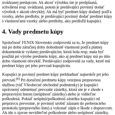
uvádzanej predajcom. Ak akosť výrobku nie je predpísaná,
schválená resp. uvádzaná, potom je predávajúci povinný dodať
výrobok v akosti obvyklej. Ak má byť predmet kúpy dodaný podľa
vzorky, alebo predlohy, je predávajúci povinný dodať predmet kúpy
s vlastnosťami vzorky alebo predlohy, ako predložil kupujúci.
4. Vady predmetu kúpy
Spoločnosť FENIX Slovensko zodpovedá za to, že predmet kúpy
má po dobu záručnej doby dohodnuté vlastnosti podľa platnej
dokumentácie vydanej predávajúcim, ktorá bola resp. mala byť
použitá pri výrobe predmetu kúpy, ako aj predmet kúpy má po túto
dobu vlastnosti obvyklé. Predávajúci zodpovedá za vady, ktoré má
predmet kúpy pri jeho prevzatí kupujúcim.
Kupujúci je povinný predmet kúpy prehliadnuť najneskôr pri jeho
(6)
prevzatí.
Pri doručení predmetu kúpy verejnou prepravnou
službou (viď Všeobecné obchodné podmienky) je kupujúci
oprávnený odmietnuť prevzatie zásielky, ktorá nie je v zhode s
prepravným listom (neúplnosť zásielky) alebo je viditeľne
poškodená. Pokiaľ neúplnú/poškodenú zásielku kupujúci od
prepravcu prevezme, je povinný urobiť záznam do preberacieho
protokolu (prepravného listu) a vykonať zápis o škode s dopravcom.
Ak ide o zjavne neviditeľné poškodenie alebo neúplnosť zásielky,