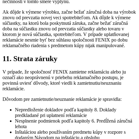
nečinnosti v tomto smere vyplynú.
Ak dôjde k výmene výrobku, začne bežať záručná doba na výrobok
znovu od prevzatia novej veci spotrebiteľom. Ak dôjde k výmene
súčiastky, na ktorú bola poskytnutá záruka, začne bežať záručná
doba na súčiastku znovu od prevzatia súčiastky alebo tovaru v
ktorom je nová súčiastka, spotrebiteľom. V prípade uplatňovanej
reklamácie nesmie byť bez súhlasu spoločnosti FENIX po dobu
reklamačného riadenia s predmetom kúpy nijak manipulované.
11. Strata záruky
V prípade, že spoločnosť FENIX zamietne reklamáciu alebo ju
označí ako neoprávnenú v priebehu reklamačného postupu, je
povinná uviesť dôvody, ktoré viedli k zamietnutiu/neuznaniu
reklamácie.
Dôvodom pre zamietnutie/neuznanie reklamácie je spravidla:
Nepredloženie dokladov podľa kapitoly 8. Doklady
predkladané pri uplatnení reklamácie
Nesplnenie podmienok podľa kapitoly 6. Predĺžená záručná
lehota
Inštaláciou alebo používaním predmetu kúpy v rozpore s
dodaným Návodom na inštaláciu a obsluhu