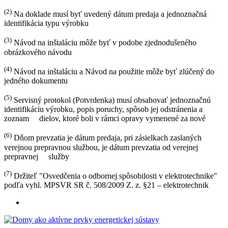
(2)
Na doklade musí byť uvedený dátum predaja a jednoznačná
identifikácia typu výrobku
(3)
Návod na inštaláciu môže byť v podobe zjednodušeného
obrázkového návodu
(4)
Návod na inštaláciu a Návod na použitie môže byť zlúčený do
jedného dokumentu
(5)
Servisný protokol (Potvrdenka) musí obsahovať jednoznačnú
identifikáciu výrobku, popis poruchy, spôsob jej odstránenia a
zoznam dielov, ktoré boli v rámci opravy vymenené za nové
(6)
Dňom prevzatia je dátum predaja, pri zásielkach zaslaných
verejnou prepravnou službou, je dátum prevzatia od verejnej
prepravnej služby
(7)
Držiteľ "Osvedčenia o odbornej spôsobilosti v elektrotechnike"
podľa vyhl. MPSVR SR č. 508/2009 Z. z. §21 – elektrotechnik