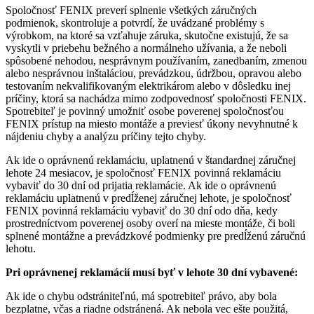
Spoločnosť FENIX preverí splnenie všetkých záručných
podmienok, skontroluje a potvrdí, že uvádzané problémy s
výrobkom, na ktoré sa vzťahuje záruka, skutočne existujú, že sa
vyskytli v priebehu bežného a normálneho užívania, a že neboli
spôsobené nehodou, nesprávnym používaním, zanedbaním, zmenou
alebo nesprávnou inštaláciou, prevádzkou, údržbou, opravou alebo
testovaním nekvalifikovaným elektrikárom alebo v dôsledku inej
príčiny, ktorá sa nachádza mimo zodpovednosť spoločnosti FENIX.
Spotrebiteľ je povinný umožniť osobe poverenej spoločnosťou
FENIX prístup na miesto montáže a previesť úkony nevyhnutné k
nájdeniu chyby a analýzu príčiny tejto chyby.
Ak ide o oprávnenú reklamáciu, uplatnenú v štandardnej záručnej
lehote 24 mesiacov, je spoločnosť FENIX povinná reklamáciu
vybaviť do 30 dní od prijatia reklamácie. Ak ide o oprávnenú
reklamáciu uplatnenú v predĺženej záručnej lehote, je spoločnosť
FENIX povinná reklamáciu vybaviť do 30 dní odo dňa, kedy
prostredníctvom poverenej osoby overí na mieste montáže, či boli
splnené montážne a prevádzkové podmienky pre predĺženú záručnú
lehotu.
Pri oprávnenej reklamácií musí byť v lehote 30 dní vybavené:
Ak ide o chybu odstrániteľnú, má spotrebiteľ právo, aby bola
bezplatne, včas a riadne odstránená. Ak nebola vec ešte použitá,