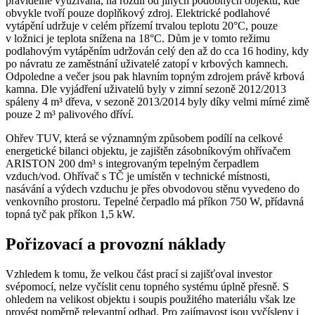
pravidelně využívaná, na rozdíl od jiných podobných objektů, kde
obvykle tvoří pouze doplňkový zdroj. Elektrické podlahové
vytápění udržuje v celém přízemí trvalou teplotu 20°C, pouze
v ložnici je teplota snížena na 18°C. Dům je v tomto režimu
podlahovým vytápěním udržován celý den až do cca 16 hodiny, kdy
po návratu ze zaměstnání uživatelé zatopí v krbových kamnech.
Odpoledne a večer jsou pak hlavním topným zdrojem právě krbová
kamna. Dle vyjádření uživatelů byly v zimní sezoně 2012/2013
spáleny 4 m³ dřeva, v sezoně 2013/2014 byly díky velmi mírné zimě
pouze 2 m³ palivového dříví.
Ohřev TUV, která se významným způsobem podílí na celkové
energetické bilanci objektu, je zajištěn zásobníkovým ohřívačem
ARISTON 200 dm³ s integrovaným tepelným čerpadlem
vzduch/vod. Ohřívač s TČ je umístěn v technické místnosti,
nasávání a výdech vzduchu je přes obvodovou stěnu vyvedeno do
venkovního prostoru. Tepelné čerpadlo má příkon 750 W, přídavná
topná tyč pak příkon 1,5 kW.
Pořizovací a provozní náklady
Vzhledem k tomu, že velkou část prací si zajišťoval investor
svépomocí, nelze vyčíslit cenu topného systému úplně přesně. S
ohledem na velikost objektu i soupis použitého materiálu však lze
provést poměrně relevantní odhad. Pro zajímavost jsou vyčísleny i