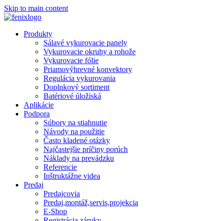
Skip to main content
Produkty
Sálavé vykurovacie panely
Vykurovacie okruhy a rohože
Vykurovacie fólie
Priamovýhrevné konvektory
Regulácia vykurovania
Doplnkový sortiment
Batériové úložiská
Aplikácie
Podpora
Súbory na stiahnutie
Návody na použitie
Často kladené otázky
Najčastejšie príčiny porúch
Náklady na prevádzku
Referencie
Inštruktážne videa
Predaj
Predajcovia
Predaj,montáž,servis,projekcia
E-Shop
Registrácia záruky