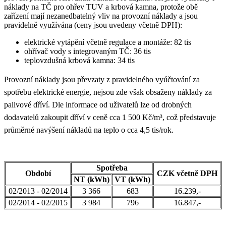
náklady na TČ pro ohřev TUV a krbová kamna, protože obě
zařízení mají nezanedbatelný vliv na provozní náklady a jsou
pravidelně využívána (ceny jsou uvedeny včetně DPH):
elektrické vytápění včetně regulace a montáže: 82 tis
ohřívač vody s integrovaným TČ: 36 tis
teplovzdušná krbová kamna: 34 tis
Provozní náklady jsou převzaty z pravidelného vyúčtování za
spotřebu elektrické energie, nejsou zde však obsaženy náklady za
palivové dříví. Dle informace od uživatelů lze od drobných
dodavatelů zakoupit dříví v ceně cca 1 500 Kč/m
³
, což představuje
průměrné navýšení nákladů na teplo o cca 4,5 tis/rok.
Spotřeba
Období
CZK včetně DPH
NT (kWh)
VT (kWh)
02/2013 - 02/2014
3 366
683
16.239,-
02/2014 - 02/2015
3 984
796
16.847,-