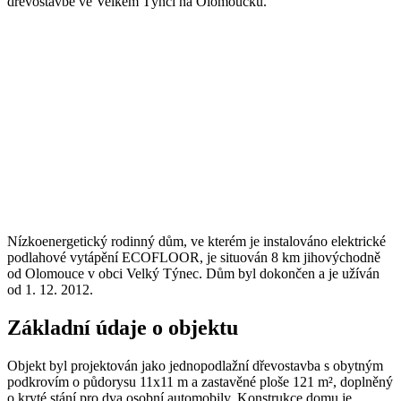
dřevostavbě ve Velkém Týnci na Olomoucku.
Nízkoenergetický rodinný dům, ve kterém je instalováno elektrické
podlahové vytápění ECOFLOOR, je situován 8 km jihovýchodně
od Olomouce v obci Velký Týnec. Dům byl dokončen a je užíván
od 1. 12. 2012.
Základní údaje o objektu
Objekt byl projektován jako jednopodlažní dřevostavba s obytným
podkrovím o půdorysu 11x11 m a zastavěné ploše 121 m², doplněný
o kryté stání pro dva osobní automobily. Konstrukce domu je