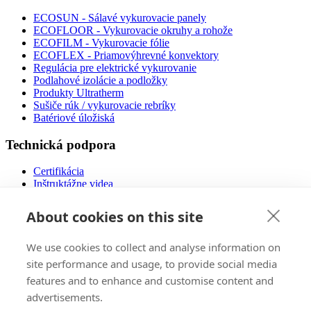
ECOSUN - Sálavé vykurovacie panely
ECOFLOOR - Vykurovacie okruhy a rohože
ECOFILM - Vykurovacie fólie
ECOFLEX - Priamovýhrevné konvektory
Regulácia pre elektrické vykurovanie
Podlahové izolácie a podložky
Produkty Ultratherm
Sušiče rúk / vykurovacie rebríky
Batériové úložiská
Technická podpora
Certifikácia
Inštruktážne videa
Náklady na prevádzku
Návody na použitie
About cookies on this site
Návrh podlahového vykurovania
Súbory na stiahnutie
We use cookies to collect and analyse information on
Často kladené otázky
Nízkoenergetické domy
site performance and usage, to provide social media
features and to enhance and customise content and
Predaj
advertisements.