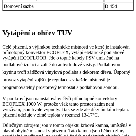
Domovní sazba
D 45d
Vytápění a ohřev TUV
Celé přízemí, s výjimkou technické místnosti ve které je instalován
přímotopný konvektor ECOFLEX, vytápí elektrické podlahové
vytápění ECOFLOOR. Jde o topné kabely PSV umístěné na
podlahové izolaci a zalité do anhydridové vrstvy.
Podlahovou
krytinu tvoří zátěžová vinylová podlaha s dekorem dřeva. Úsporný
provoz vytápění zajišťuje regulace - v každé místnosti je
programovatelný prostorový termostat s podlahovou sondou.
V podkroví jsou nainstalovány čtyři přímotopné konvektory
ECOFLEX 1000 W, protože však tento prostor zatím není
využíván, jsou trvale vypnuty. I tak se zde ale díky únikům tepla z
přízemí udržuje v zimě teplota v rozmezí 13-17°C.
Důležitým zdrojem jsou v tomto objektu krbová kamna, umístěná v
hlavní obytné místnosti v přízemí. Tato kamna jsou během zimy