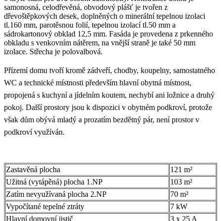
samonosná, celodřevěná, obvodový plášť je tvořen z
dřevoštěpkových desek, doplněných o minerální tepelnou izolaci
tl.160 mm, parotěsnou folií, tepelnou izolací tl.50 mm a
sádrokartonový obklad 12,5 mm. Fasáda je provedena z prkenného
obkladu s venkovním nátěrem, na vnější straně je také 50 mm
izolace. Střecha je polovalbová.
Přízemí domu tvoří kromě zádveří, chodby, koupelny, samostatného
WC a technické místnosti především hlavní obytná místnost,
propojená s kuchyní a jídelním koutem, nechybí ani ložnice a druhý
pokoj. Další prostory jsou k dispozici v obytném podkroví, protože
však dům obývá mladý a prozatím bezdětný pár, není prostor v
podkroví využíván.
Zastavěná plocha
121 m²
Užitná (vytápěná) plocha 1.NP
103 m²
Zatím nevyužívaná plocha 2.NP
70 m²
Vypočítané tepelné ztráty
7 kW
Hlavní domovní jistič
3 x 25 A