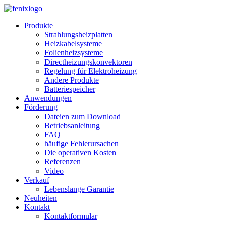
Skip to main content
Produkte
Strahlungsheizplatten
Heizkabelsysteme
Folienheizsysteme
Directheizungskonvektoren
Regelung für Elektroheizung
Andere Produkte
Batteriespeicher
Anwendungen
Förderung
Dateien zum Download
Betriebsanleitung
FAQ
häufige Fehlerursachen
Die operativen Kosten
Referenzen
Video
Verkauf
Lebenslange Garantie
Neuheiten
Kontakt
Kontaktformular