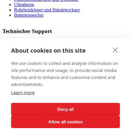
Ultratherm
Rohrheizkörper und Händetrockner
Batteriespeicher
Technischer Support
Betriebsanleitung
Dateien zum Download
About cookies on this site
Designer Fußbodenheizung
Die operativen Kosten
We use cookies to collect and analyse information on
FAQ
Video mit dem Montagevorgang
site performance and usage, to provide social media
Zertifizierungs
features and to enhance and customise content and
advertisements.
Verkauf
Learn more
Auslandsmärkte
Referenzen
Deny all
Einladung zur Ausstellung
Beschwerdeverfahren
Allow all cookies
Datenschutzrichtlinie
Registrierung lebenslange Garantie