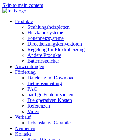
Skip to main content
Produkte
Strahlungsheizplatten
Heizkabelsysteme
Folienheizsysteme
Directheizungskonvektoren
Regelung für Elektroheizung
Andere Produkte
Batteriespeicher
Anwendungen
Förderung
Dateien zum Download
Betriebsanleitung
FAQ
häufige Fehlerursachen
Die operativen Kosten
Referenzen
Video
Verkauf
Lebenslange Garantie
Neuheiten
Kontakt
Kontaktformular