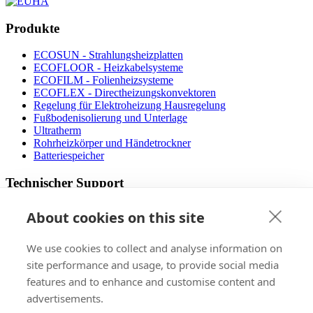
Produkte
ECOSUN - Strahlungsheizplatten
ECOFLOOR - Heizkabelsysteme
ECOFILM - Folienheizsysteme
ECOFLEX - Directheizungskonvektoren
Regelung für Elektroheizung Hausregelung
Fußbodenisolierung und Unterlage
Ultratherm
Rohrheizkörper und Händetrockner
Batteriespeicher
Technischer Support
Betriebsanleitung
About cookies on this site
Dateien zum Download
Designer Fußbodenheizung
We use cookies to collect and analyse information on
Die operativen Kosten
FAQ
site performance and usage, to provide social media
Video mit dem Montagevorgang
features and to enhance and customise content and
Zertifizierungs
advertisements.
Verkauf