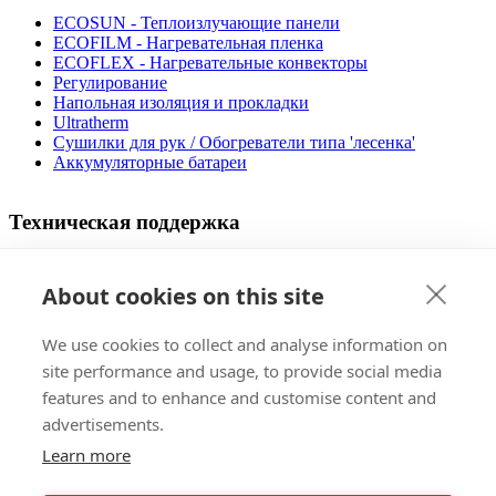
ECOSUN - Теплоизлучающие панели
ECOFILM - Нагревательная пленка
ECOFLEX - Нагревательные конвекторы
Регулирование
Напольная изоляция и прокладки
Ultratherm
Cушилки для рук / Обогреватели типа 'лесенка'
Аккумуляторные батареи
Техническая поддержка
Видео процедуры установки
Дизайнер напольного отопления
About cookies on this site
Руководство по применению
Эксплуатационные расходы
We use cookies to collect and analyse information on
Сертификация
Файлы, которые можно скачать
site performance and usage, to provide social media
ЧАВО
features and to enhance and customise content and
advertisements.
Продажа
Learn more
Зарубежные рынки