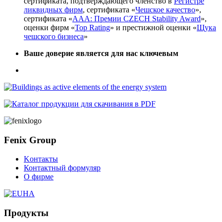
сертификата, подтверждающего членство в
Регистре
ликвидных фирм
, сертификата «
Чешское качество
»,
сертификата «
AAA: Премии CZECH Stability Award
»,
оценки фирм «
Top Rating
» и престижной оценки «
Щука
чешского бизнеса
»
Ваше доверие является для нас ключевым
Fenix Group
Kонтакты
Контактный формуляр
О фирме
Продукты