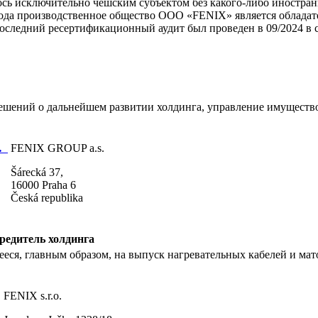
сь исключительно чешским субъектом без какого-либо иностранн
 года производственное общество ООО «FENIX» является облада
Последний ресертификационный аудит был проведен в 09/2024 в
решений о дальнейшем развитии холдинга, управление имущество
…
FENIX GROUP a.s.
Šárecká 37,
16000 Praha 6
Česká republika
чредитель холдинга
ся, главным образом, на выпуск нагревательных кабелей и мато
FENIX s.r.o.