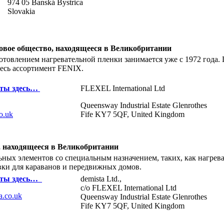
974 05 Banská Bystrica
Slovakia
рговое общество, находящееся в Великобритании
товлением нагревательной пленки занимается уже с 1972 года. П
весь ассортимент FENIX.
ты здесь…
FLEXEL International Ltd
Queensway Industrial Estate Glenrothes
o.uk
Fife KY7 5QF, United Kingdom
о, находящееся в Великобритании
ьных элементов со специальным назначением, таких, как нагрев
вки для караванов и передвижных домов.
ты здесь…
demista Ltd.,
c/o FLEXEL International Ltd
a.co.uk
Queensway Industrial Estate Glenrothes
Fife KY7 5QF, United Kingdom