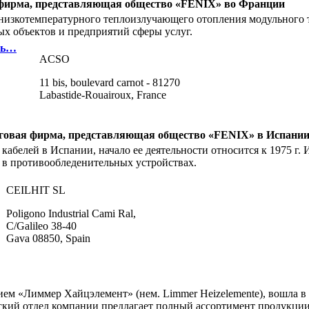
ая фирма, представляющая общество «FENIX» во Франции
 низкотемпературного теплоизлучающего отопления модульного 
х объектов и предприятий сферы услуг.
сь…
ACSO
11 bis, boulevard carnot - 81270
Labastide-Rouairoux, France
орговая фирма, представляющая общество «FENIX» в Испани
кабелей в Испании, начало ее деятельности относится к 1975 г
 в противообледенительных устройствах.
CEILHIT SL
Poligono Industrial Cami Ral,
C/Galileo 38-40
Gava 08850, Spain
ием «Лиммер Хайцэлемент» (нем. Limmer Heizelemente), вошла в 
ский отдел компании предлагает полный ассортимент продукц