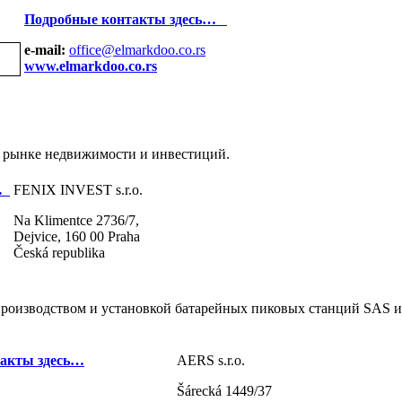
Подробные контакты здесь…
e-mail:
office@elmarkdoo.co.rs
www.elmarkdoo.co.rs
 рынке недвижимости и инвестиций.
…
FENIX INVEST s.r.o.
Na Klimentce 2736/7,
Dejvice, 160 00 Praha
Česká republika
производством и установкой батарейных пиковых станций SAS и
акты здесь…
AERS s.r.o.
Šárecká 1449/37