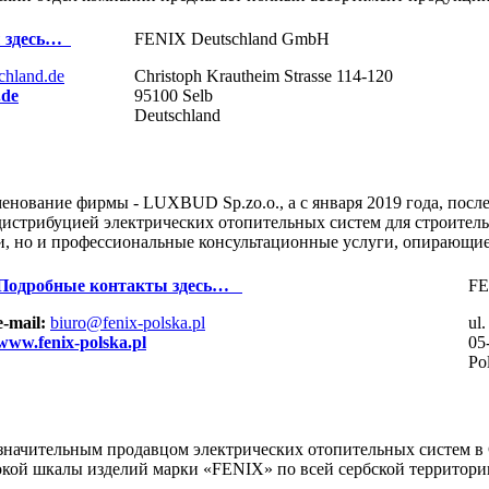
 здесь…
FENIX Deutschland GmbH
chland.de
Christoph Krautheim Strasse 114-120
.de
95100 Selb
Deutschland
именование фирмы - LUXBUD Sp.zo.o., а с января 2019 года, по
я дистрибуцией электрических отопительных систем для строите
ги, но и профессиональные консультационные услуги, опирающи
Подробные контакты здесь…
FE
e-mail:
biuro@fenix-polska.pl
ul
www.fenix-polska.pl
05
Po
ым значительным продавцом электрических отопительных систем 
кой шкалы изделий марки «FENIX» по всей сербской территории.