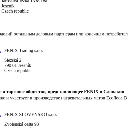
Jaroslava Ježka 1338/18a
Jeseník
Czech republic
зделий остальным деловым партнерам или конечным потребителям
…
FENIX Trading s.r.o.
Slezská 2
790 01 Jeseník
Czech republic
е и торговое общество, представляющее FENIX в Словакии
 и участвует в производстве нагревательных матов Ecofloor. В
…
FENIX SLOVENSKO s.r.o.
Zvolenská cesta 93