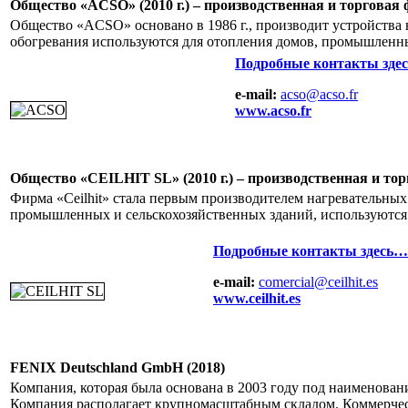
Общество «ACSO» (2010 г.) – производственная и торгов
Общество «ACSO» основано в 1986 г., производит устройства
обогревания используются для отопления домов, промышленны
Подробные контакты зде
e-mail:
acso@acso.fr
www.acso.fr
Общество «CEILHIT SL» (2010 г.) – производственная и т
Фирма «Ceilhit» стала первым производителем нагревательных 
промышленных и сельскохозяйственных зданий, используются
Подробные контакты здесь…
e-mail:
comercial@ceilhit.es
www.ceilhit.es
FENIX Deutschland GmbH (2018)
Компания, которая была основана в 2003 году под наименован
Компания располагает крупномасштабным складом. Коммерче