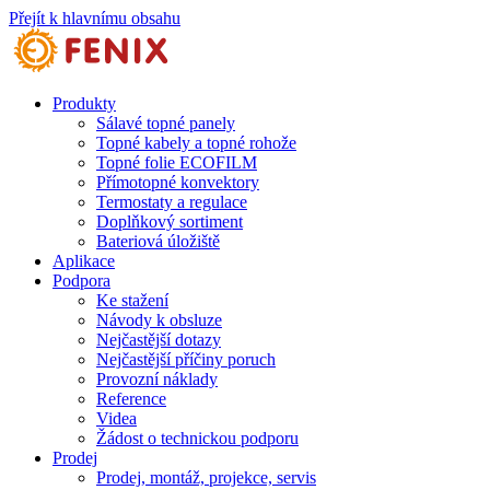
Přejít k hlavnímu obsahu
Produkty
Sálavé topné panely
Topné kabely a topné rohože
Topné folie ECOFILM
Přímotopné konvektory
Termostaty a regulace
Doplňkový sortiment
Bateriová úložiště
Aplikace
Podpora
Ke stažení
Návody k obsluze
Nejčastější dotazy
Nejčastější příčiny poruch
Provozní náklady
Reference
Videa
Žádost o technickou podporu
Prodej
Prodej, montáž, projekce, servis