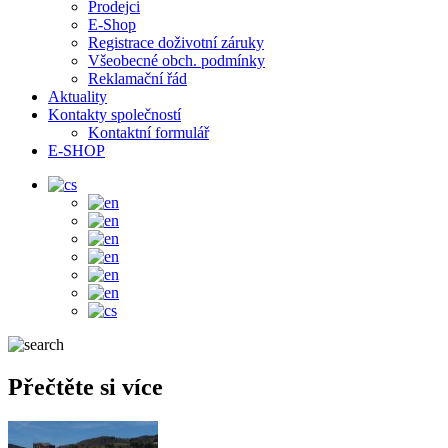
Prodejci
E-Shop
Registrace doživotní záruky
Všeobecné obch. podmínky
Reklamační řád
Aktuality
Kontakty společností
Kontaktní formulář
E-SHOP
Přečtěte si více