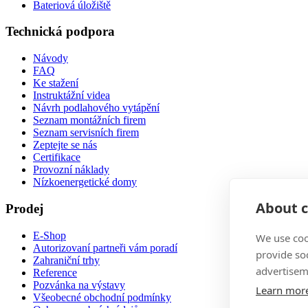
Bateriová úložiště
Technická podpora
Návody
FAQ
Ke stažení
Instruktážní videa
Návrh podlahového vytápění
Seznam montážních firem
Seznam servisních firem
Zeptejte se nás
Certifikace
Provozní náklady
Nízkoenergetické domy
About c
Prodej
E-Shop
We use coo
Autorizovaní partneři vám poradí
provide so
Zahraniční trhy
advertisem
Reference
Pozvánka na výstavy
Learn mor
Všeobecné obchodní podmínky