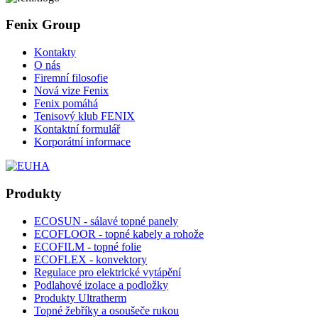
Fenix Group
Kontakty
O nás
Firemní filosofie
Nová vize Fenix
Fenix pomáhá
Tenisový klub FENIX
Kontaktní formulář
Korporátní informace
Produkty
ECOSUN - sálavé topné panely
ECOFLOOR - topné kabely a rohože
ECOFILM - topné folie
ECOFLEX - konvektory
Regulace pro elektrické vytápění
Podlahové izolace a podložky
Produkty Ultratherm
Topné žebříky a osoušeče rukou