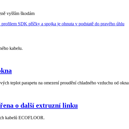
azně vyšším škodám
ného kabelu.
okna
ých teplot parapetu na omezení proudění chladného vzduchu od okna
a o další extruzní linku
opných kabelů ECOFLOOR.