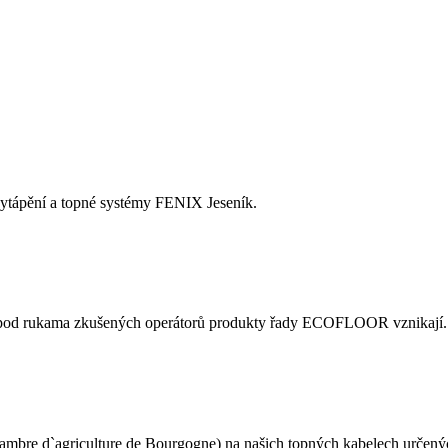
 vytápění a topné systémy FENIX Jeseník.
de pod rukama zkušených operátorů produkty řady ECOFLOOR vznikají.
re d`agriculture de Bourgogne) na našich topných kabelech určených