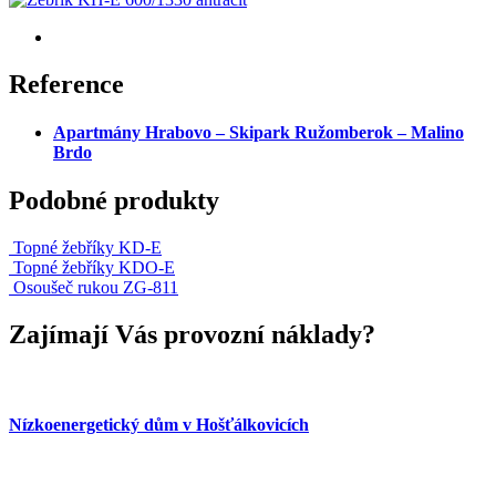
Reference
Apartmány Hrabovo – Skipark Ružomberok – Malino
Brdo
Podobné produkty
Topné žebříky KD-E
Topné žebříky KDO-E
Osoušeč rukou ZG-811
Zajímají Vás provozní náklady?
Nízkoenergetický dům v Hošťálkovicích