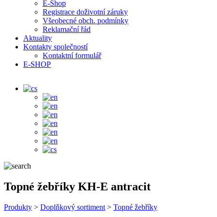
E-Shop
Registrace doživotní záruky
Všeobecné obch. podmínky
Reklamační řád
Aktuality
Kontakty společností
Kontaktní formulář
E-SHOP
Topné žebříky KH-E antracit
Produkty
>
Doplňkový sortiment
>
Topné žebříky