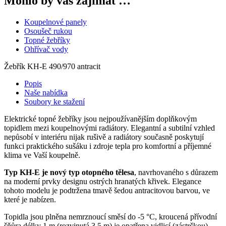
Mohlo by vás zajímat …
Koupelnové panely
Osoušeč rukou
Topné žebříky
Ohřívač vody
Žebřík KH-E 490/970 antracit
Popis
Naše nabídka
Soubory ke stažení
Elektrické topné žebříky jsou nejpoužívanějším doplňkovým
topidlem mezi koupelnovými radiátory. Elegantní a subtilní vzhled
nepůsobí v interiéru nijak rušivě a radiátory současně poskytují
funkci praktického sušáku i zdroje tepla pro komfortní a příjemné
klima ve Vaší koupelně.
Typ KH-E je nový typ otopného tělesa
, navrhovaného s důrazem
na moderní prvky designu ostrých hranatých křivek. Elegance
tohoto modelu je podtržena tmavě šedou antracitovou barvou, ve
které je nabízen.
Topidla jsou plněna nemrznoucí směsí do -5 °C, kroucená přívodní
šňůra délky 1 m (rozvinutá 3,5 m) je opatřena vidlicí (zástrčkou)