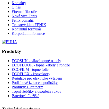
Kontakty
O nás
Firemní filosofie
Nová vize Fenix
Fenix pomáhá
Tenisový klub FENIX
Kontaktní formulář
Korporátní informace
Produkty
ECOSUN - sálavé topné panely
ECOFLOOR - topné kabely a rohože
ECOFILM - topné folie
ECOFLEX - konvektory
Regulace pro elektrické vytápění
Podlahové izolace a podložky
Produkty Ultratherm
Topné žebříky a osoušeče rukou
Bateriová úložiště