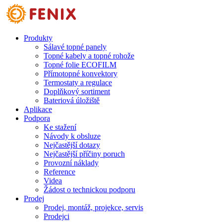
Přejít k hlavnímu obsahu
Produkty
Sálavé topné panely
Topné kabely a topné rohože
Topné folie ECOFILM
Přímotopné konvektory
Termostaty a regulace
Doplňkový sortiment
Bateriová úložiště
Aplikace
Podpora
Ke stažení
Návody k obsluze
Nejčastější dotazy
Nejčastější příčiny poruch
Provozní náklady
Reference
Videa
Žádost o technickou podporu
Prodej
Prodej, montáž, projekce, servis
Prodejci