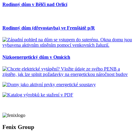
Rodinný dům v Bělči nad Orlicí
Rodinný dům (dřevostavba) ve Frenštátě p/R
Nízkoenergetický dům v Omicích
Fenix Group