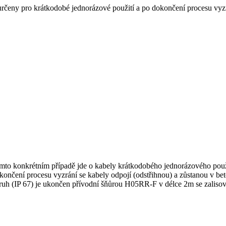
určeny pro krátkodobé jednorázové použití a po dokončení procesu vyzr
mto konkrétním případě jde o kabely krátkodobého jednorázového použi
okončení procesu vyzrání se kabely odpojí (odstřihnou) a zůstanou v be
uh (IP 67) je ukončen přívodní šňůrou H05RR-F v délce 2m se zalisova