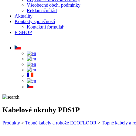
Všeobecné obch. podmínky
Reklamační řád
Aktuality
Kontakty společností
Kontaktní formulář
E-SHOP
Kabelové okruhy PDS1P
Produkty
>
Topné kabely a rohože ECOFLOOR
>
Topné kabely a ro