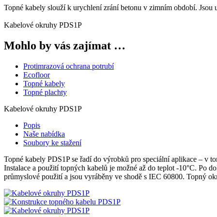
Topné kabely slouží k urychlení zrání betonu v zimním období. Jsou 
Kabelové okruhy PDS1P
Mohlo by vás zajímat …
Protimrazová ochrana potrubí
Ecofloor
Topné kabely
Topné plachty
Kabelové okruhy PDS1P
Popis
Naše nabídka
Soubory ke stažení
Topné kabely PDS1P se řadí do výrobků pro speciální aplikace – v to
Instalace a použití topných kabelů je možné až do teplot -10°C. Po d
průmyslové použití a jsou vyráběny ve shodě s IEC 60800. Topný okr