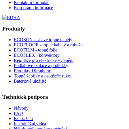
Kontaktní formulář
Korporátní informace
Produkty
ECOSUN - sálavé topné panely
ECOFLOOR - topné kabely a rohože
ECOFILM - topné folie
ECOFLEX - konvektory
Regulace pro elektrické vytápění
Podlahové izolace a podložky
Produkty Ultratherm
Topné žebříky a osoušeče rukou
Bateriová úložiště
Technická podpora
Návody
FAQ
Ke stažení
Instruktážní videa
Návrh podlahového vytápění