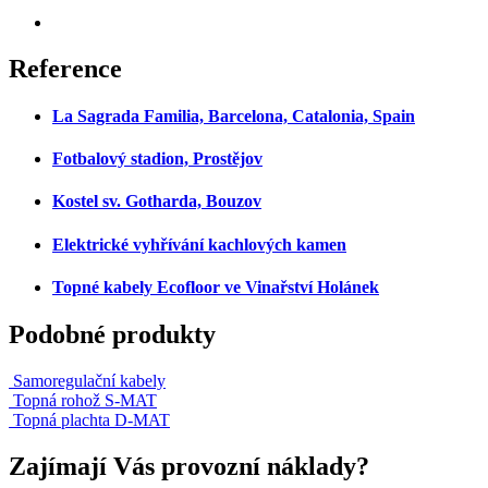
Reference
La Sagrada Familia, Barcelona, Catalonia, Spain
Fotbalový stadion, Prostějov
Kostel sv. Gotharda, Bouzov
Elektrické vyhřívání kachlových kamen
Topné kabely Ecofloor ve Vinařství Holánek
Podobné produkty
Samoregulační kabely
Topná rohož S-MAT
Topná plachta D-MAT
Zajímají Vás provozní náklady?