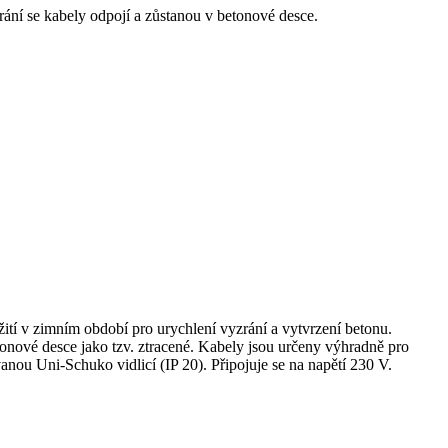
ání se kabely odpojí a zůstanou v betonové desce.
tí v zimním období pro urychlení vyzrání a vytvrzení betonu.
tonové desce jako tzv. ztracené. Kabely jsou určeny výhradně pro
nou Uni-Schuko vidlicí (IP 20). Připojuje se na napětí 230 V.