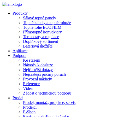
Přejít k hlavnímu obsahu
Produkty
Sálavé topné panely
Topné kabely a topné rohože
Topné folie ECOFILM
Přímotopné konvektory
Termostaty a regulace
Doplňkový sortiment
Bateriová úložiště
Aplikace
Podpora
Ke stažení
Návody k obsluze
Nejčastější dotazy
Nejčastější příčiny poruch
Provozní náklady
Reference
Videa
Žádost o technickou podporu
Prodej
Prodej, montáž, projekce, servis
Prodejci
E-Shop
Registrace doživotní záruky