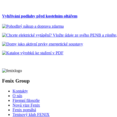
Vyhřívání podlahy před kostelním oltářem
Fenix Group
Kontakty
O nás
Firemní filosofie
Nová vize Fenix
Fenix pomáhá
Tenisový klub FENIX