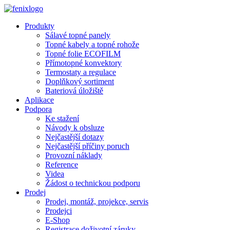
Přejít k hlavnímu obsahu
Produkty
Sálavé topné panely
Topné kabely a topné rohože
Topné folie ECOFILM
Přímotopné konvektory
Termostaty a regulace
Doplňkový sortiment
Bateriová úložiště
Aplikace
Podpora
Ke stažení
Návody k obsluze
Nejčastější dotazy
Nejčastější příčiny poruch
Provozní náklady
Reference
Videa
Žádost o technickou podporu
Prodej
Prodej, montáž, projekce, servis
Prodejci
E-Shop
Registrace doživotní záruky