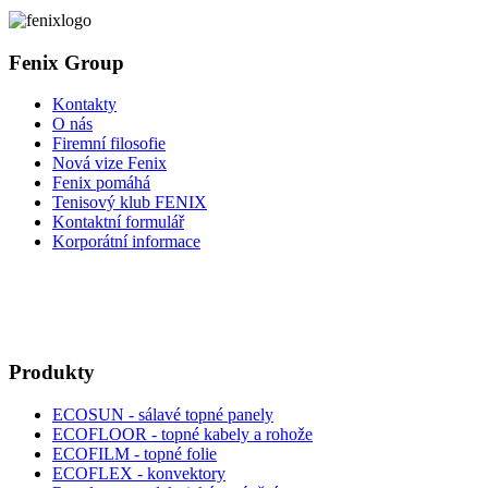
Fenix Group
Kontakty
O nás
Firemní filosofie
Nová vize Fenix
Fenix pomáhá
Tenisový klub FENIX
Kontaktní formulář
Korporátní informace
Produkty
ECOSUN - sálavé topné panely
ECOFLOOR - topné kabely a rohože
ECOFILM - topné folie
ECOFLEX - konvektory