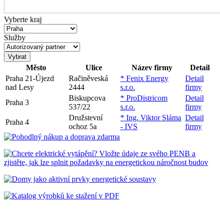
Vyberte kraj
Služby
Město
Ulice
Název firmy
Detail
Praha 21-Újezd
Račiněveská
* Fenix Energy
Detail
nad Lesy
2444
s.r.o.
firmy
Biskupcova
* ProDistricom
Detail
Praha 3
537/22
s.r.o.
firmy
Družstevní
* Ing. Viktor Sláma
Detail
Praha 4
ochoz 5a
- IVS
firmy