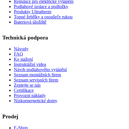
Regulace pro elektrické vytápění
Podlahové izolace a podložky
Produkty Ultratherm
Topné žebříky a osoušeče rukou
Bateriová úložiště
Technická podpora
Návody
FAQ
Ke stažení
Instruktážní videa
Návrh podlahového vytápění
Seznam montážních firem
Seznam servisních firem
Zeptejte se nás
Certifikace
Provozní náklady
Nízkoenergetické domy
Prodej
E-Shop